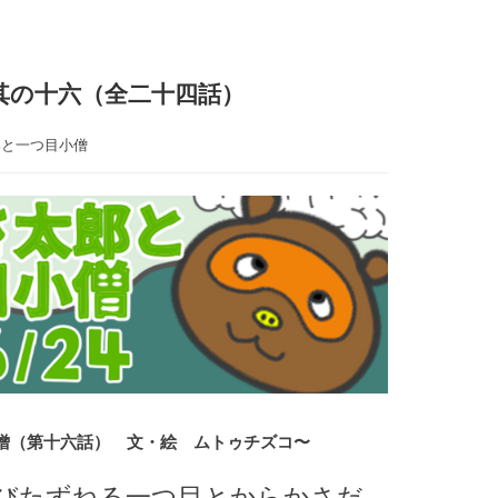
其の十六（全二十四話）
郎と一つ目小僧
（第十六話） 文・絵 ムトゥチズコ〜
びたずねる一つ目とからかさだ