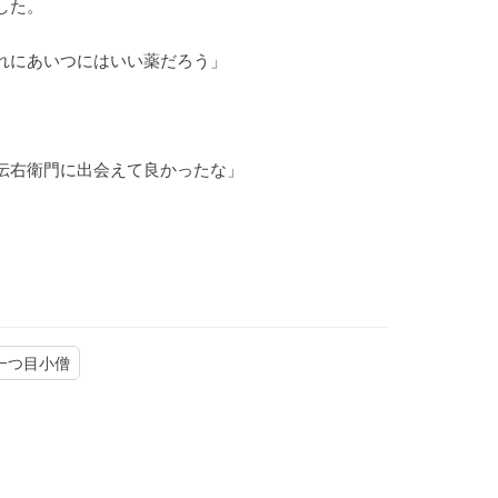
した。
れにあいつにはいい薬だろう」
伝右衛門に出会えて良かったな」
一つ目小僧