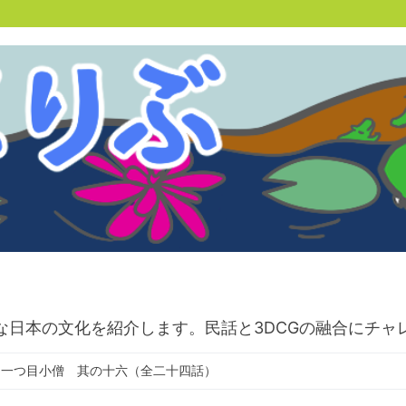
な日本の文化を紹介します。民話と3DCGの融合にチャ
と一つ目小僧 其の十六（全二十四話）