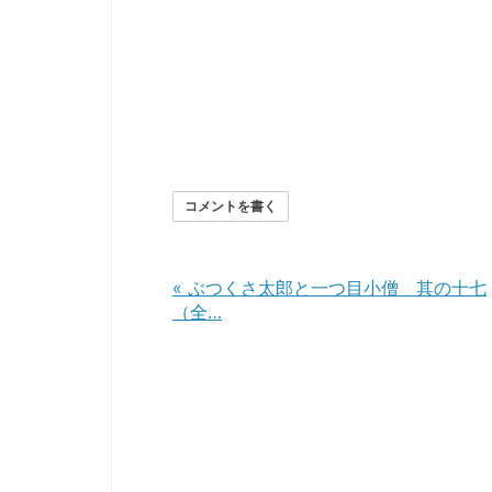
コメントを書く
«
ぶつくさ太郎と一つ目小僧 其の十七
（全…