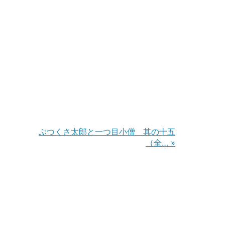
ぶつくさ太郎と一つ目小僧 其の十五
（全…
»