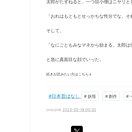
太郎がたずねると、一つ目小僧はニヤリと
「おれはもともとせっかちな性分でな。そ
そして、
「なにごともみなマネから始まる。太郎は
と急に真面目な顔でいった。
続きが読みたい方はこちら↓
#
日本昔ばなし
#
妖怪
#
創作
#
crocorib
2023-05-18 00:35